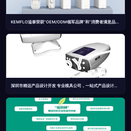
KEMFLO溢泰荣获“OEM/ODM领军品牌”和“消费者满意品牌”双项大奖
深圳市精远产品设计开发 专业模具公司，一站式产品设计与开模服务