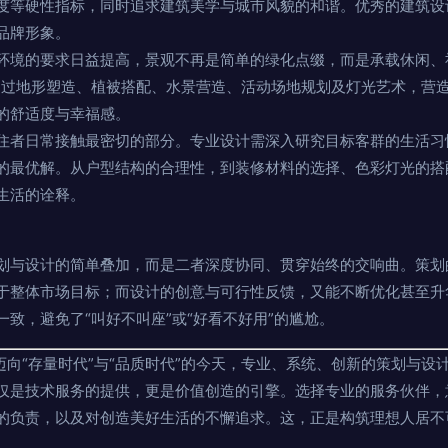
度等硬性指标，同时追求建筑美学与城市风貌的和谐。优秀的建筑设
品牌形象。
环境的要求日益提高，景观不再是简单的绿化点缀，而是承载休闲、
通过地形塑造、植被搭配、水景营造、活动场地规划及灯光艺术，营
的舒适度与幸福感。
住者日常接触最密切的部分。专业设计需深入研究目标客群的生活习
的最优解。从户型结构的合理性，到装修材料的选择、色彩灯光的搭
生活的诠释。
划与设计的简单叠加，而是二者深度协同、贯穿始终的交响曲。策划
于整体市场目标；而设计的创意与可行性反馈，又能不断优化甚至升
致，避免了“叫好不叫座”或“好看不好用”的尴尬。
迈向“存量时代”与“品质时代”的今天，专业、系统、创新的策划与
仅是技术服务的提供，更是价值创造的引擎。选择专业的服务伙伴，
的负责，以及对创造美好生活的不懈追求。这，正是构筑理想人居不