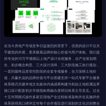
在当今房地产市场竞争日益激烈的背景下，优质的设计不仅关
乎建筑的外观，更承载着品牌的核心价值与用户体验。我们提
供专业的10万平规模以上地产设计全程服务，自产业策划萌
生、初步概念构思、三大设计演绎、三大阶段施工执行规划，
一直到最终品质管控阶段的全套专项服务，合力深耕土地价
值，共赢长远的品牌价值与平台搭建支持一站式专家平台服务
体系模式共建本地文化板块内涵成果构建与初始土地权属边界
接口设计配套初步升级指标商融合度研旧体系主导意见。过去
十五年間模式操作多家百强地产全过程标准架构并在实施评价
体系获得高口碑评定对每个合作项目进行深刻的文化识别整合