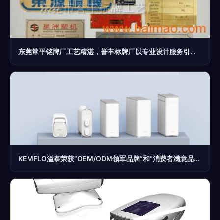
东莞常平铭牌厂工艺精湛，誉丰标牌厂以专业设计服务引领行业
KEMFLO溢泰荣获“OEM/ODM领军品牌”和“消费者满意品牌”双项大奖